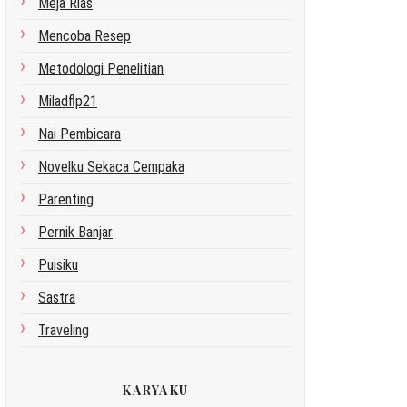
Meja Rias
Mencoba Resep
Metodologi Penelitian
Miladflp21
Nai Pembicara
Novelku Sekaca Cempaka
Parenting
Pernik Banjar
Puisiku
Sastra
Traveling
KARYAKU