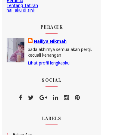
Beranda
Tentang Tatirah
hai, aku di sini!
PERACIK
Nailiya Nikmah
pada akhirnya semua akan pergi,
kecuali kenangan
Lihat profil lengkapku
SOCIAL
LABELS
Bahan Ajar