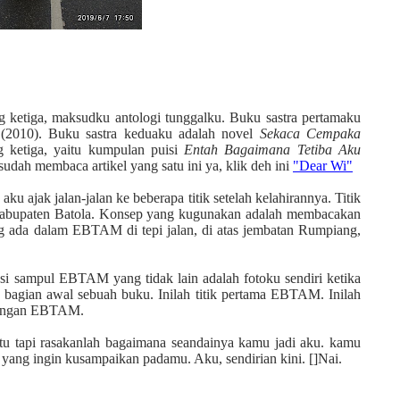
g ketiga, maksudku antologi tunggalku. Buku sastra pertamaku
(2010). Buku sastra keduaku adalah novel
Sekaca Cempaka
g ketiga, yaitu kumpulan puisi
Entah Bagaimana Tetiba Aku
ah membaca artikel yang satu ini ya, klik deh ini
"Dear Wi"
jak jalan-jalan ke beberapa titik setelah kelahirannya. Titik
 Kabupaten Batola. Konsep yang kugunakan adalah membacakan
ng ada dalam EBTAM di tepi jalan, di atas jembatan Rumpiang,
irasi sampul EBTAM yang tidak lain adalah fotoku sendiri ketika
 bagian awal sebuah buku. Inilah titik pertama EBTAM. Inilah
 dengan EBTAM.
tu tapi rasakanlah bagaimana seandainya kamu jadi aku. kamu
ah yang ingin kusampaikan padamu. Aku, sendirian kini. []Nai.