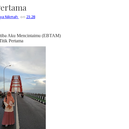
Pertama
liya Nikmah
on
23.28
etiba Aku Mencintaimu (EBTAM)
Titik Pertama