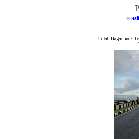
by
Nai
Entah Bagaimana T