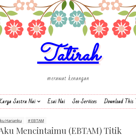
Tatirah
merawat kenangan
Karya Sastra Nai
Esai Nai
Seo Services
Download This 
ku Harianku
# EBTAM
 Aku Mencintaimu (EBTAM) Titik