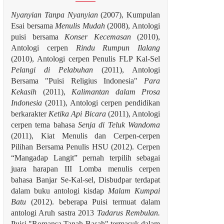
Nyanyian Tanpa Nyanyian
(2007), Kumpulan
Esai bersama
Menulis Mudah
(2008), Antologi
puisi bersama
Konser Kecemasan
(2010),
Antologi cerpen
Rindu Rumpun Ilalang
(2010), Antologi cerpen Penulis FLP Kal-Sel
Pelangi di Pelabuhan
(2011), Antologi
Bersama "Puisi Religius Indonesia"
Para
Kekasih
(2011),
Kalimantan dalam Prosa
Indonesia
(2011), Antologi cerpen pendidikan
berkarakter
Ketika Api Bicara
(2011), Antologi
cerpen tema bahasa
Senja di Teluk Wandoma
(2011), Kiat Menulis dan Cerpen-cerpen
Pilihan Bersama Penulis HSU (2012). Cerpen
“Mangadap Langit” pernah terpilih sebagai
juara harapan III Lomba menulis cerpen
bahasa Banjar Se-Kal-sel, Disbudpar terdapat
dalam buku antologi kisdap
Malam Kumpai
Batu
(2012). beberapa Puisi termuat dalam
antologi Aruh sastra 2013
Tadarus Rembulan.
Puisi "Romansa Tanah Basah" termasuk dalam