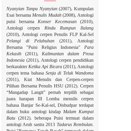
Nyanyian Tanpa Nyanyian
(2007), Kumpulan
Esai bersama
Menulis Mudah
(2008), Antologi
puisi bersama
Konser Kecemasan
(2010),
Antologi cerpen
Rindu Rumpun Ilalang
(2010), Antologi cerpen Penulis FLP Kal-Sel
Pelangi di Pelabuhan
(2011), Antologi
Bersama "Puisi Religius Indonesia"
Para
Kekasih
(2011),
Kalimantan dalam Prosa
Indonesia
(2011), Antologi cerpen pendidikan
berkarakter
Ketika Api Bicara
(2011), Antologi
cerpen tema bahasa
Senja di Teluk Wandoma
(2011), Kiat Menulis dan Cerpen-cerpen
Pilihan Bersama Penulis HSU (2012). Cerpen
“Mangadap Langit” pernah terpilih sebagai
juara harapan III Lomba menulis cerpen
bahasa Banjar Se-Kal-sel, Disbudpar terdapat
dalam buku antologi kisdap
Malam Kumpai
Batu
(2012). beberapa Puisi termuat dalam
antologi Aruh sastra 2013
Tadarus Rembulan.
Puisi "Romansa Tanah Basah" termasuk dalam