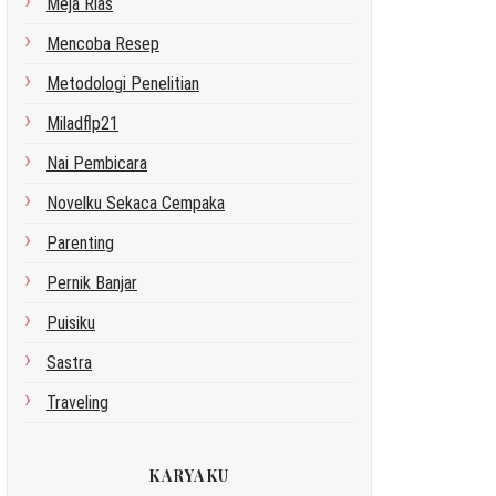
Meja Rias
Mencoba Resep
Metodologi Penelitian
Miladflp21
Nai Pembicara
Novelku Sekaca Cempaka
Parenting
Pernik Banjar
Puisiku
Sastra
Traveling
KARYAKU