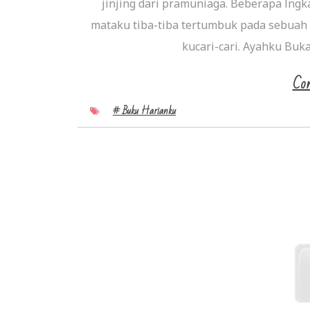
jinjing dari pramuniaga. Beberapa lngk
mataku tiba-tiba tertumbuk pada sebuah 
kucari-cari. Ayahku Buk
Con
# Buku Harianku