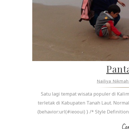
Pant
Nailiya Nikma
Satu lagi tempat wisata populer di Kali
terletak di Kabupaten Tanah Laut. Normal 
{behavior:url(#ieooui) } /* Style Definiti
Con