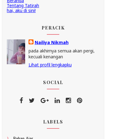
Beranda
Tentang Tatirah
hai, aku di sini!
PERACIK
Nailiya Nikmah
pada akhirnya semua akan pergi,
kecuali kenangan
Lihat profil lengkapku
SOCIAL
LABELS
Bahan Ajar