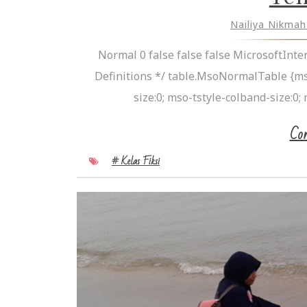
Nailiya Nikma
Normal 0 false false false MicrosoftInter
Definitions */ table.MsoNormalTable {m
size:0; mso-tstyle-colband-size:0; 
Con
# Kelas Fiksi