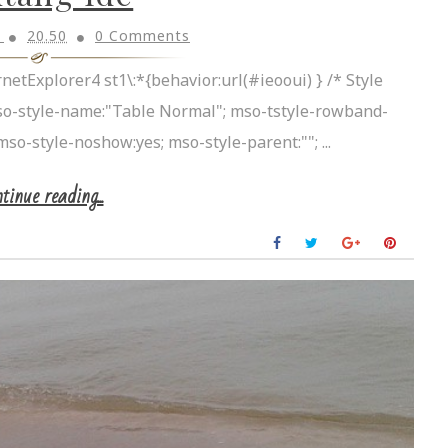
h
20.50
0 Comments
netExplorer4 st1\:*{behavior:url(#ieooui) } /* Style
so-style-name:"Table Normal"; mso-tstyle-rowband-
mso-style-noshow:yes; mso-style-parent:""; ...
tinue reading...