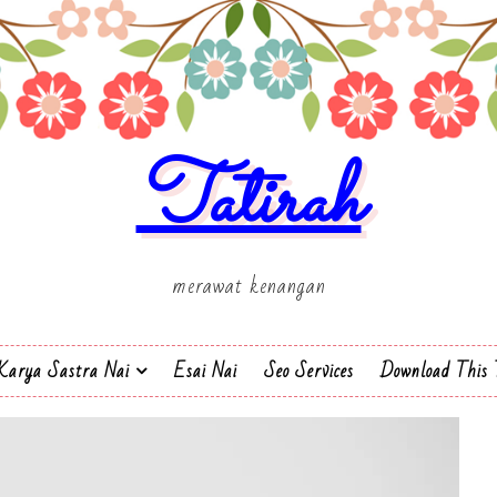
Tatirah
merawat kenangan
Karya Sastra Nai
Esai Nai
Seo Services
Download This 