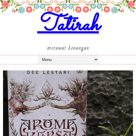
Tatirah
merawat kenangan