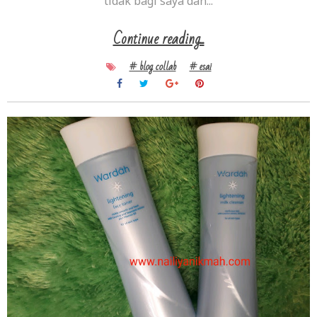
tidak bagi saya dan...
Continue reading...
# blog collab
# esai