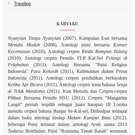
Traveling
KARYAKU
Nyanyian Tanpa Nyanyian
(2007), Kumpulan Esai bersama
Menulis Mudah
(2008), Antologi puisi bersama
Konser
Kecemasan
(2010), Antologi cerpen
Rindu Rumpun Ilalang
(2010), Antologi cerpen Penulis FLP Kal-Sel
Pelangi di
Pelabuhan
(2011), Antologi Bersama "Puisi Religius
Indonesia"
Para Kekasih
(2011),
Kalimantan dalam Prosa
Indonesia
(2011), Antologi cerpen pendidikan berkarakter
Ketika Api Bicara
(2011), Antologi cerpen tema bahasa
Senja
di Teluk Wandoma
(2011), Kiat Menulis dan Cerpen-cerpen
Pilihan Bersama Penulis HSU (2012). Cerpen “Mangadap
Langit” pernah terpilih sebagai juara harapan III Lomba
menulis cerpen bahasa Banjar Se-Kal-sel, Disbudpar terdapat
dalam buku antologi kisdap
Malam Kumpai Batu
(2012).
beberapa Puisi termuat dalam antologi Aruh sastra 2013
Tadarus Rembulan.
Puisi "Romansa Tanah Basah" termasuk