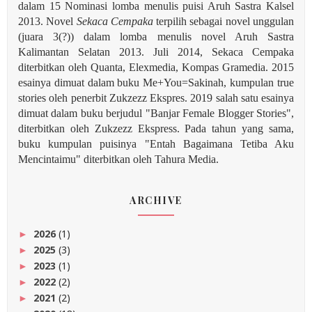
dalam 15 Nominasi lomba menulis puisi Aruh Sastra Kalsel
2013. Novel
Sekaca Cempaka
terpilih sebagai novel unggulan
(juara 3(?)) dalam lomba menulis novel Aruh Sastra
Kalimantan Selatan 2013. Juli 2014, Sekaca Cempaka
diterbitkan oleh Quanta, Elexmedia, Kompas Gramedia. 2015
esainya dimuat dalam buku Me+You=Sakinah, kumpulan true
stories oleh penerbit Zukzezz Ekspres.
2019 salah satu esainya
dimuat dalam buku berjudul "Banjar Female Blogger Stories",
diterbitkan oleh Zukzezz Ekspress. Pada tahun yang sama,
buku kumpulan puisinya "Entah Bagaimana Tetiba Aku
Mencintaimu" diterbitkan oleh Tahura Media.
ARCHIVE
2026
(1)
►
2025
(3)
►
2023
(1)
►
2022
(2)
►
2021
(2)
►