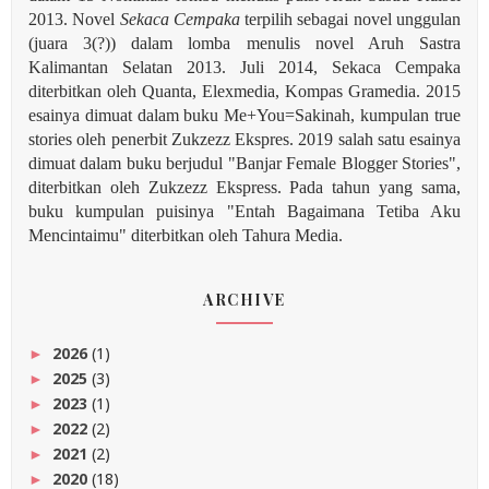
2013. Novel
Sekaca Cempaka
terpilih sebagai novel unggulan
(juara 3(?)) dalam lomba menulis novel Aruh Sastra
Kalimantan Selatan 2013. Juli 2014, Sekaca Cempaka
diterbitkan oleh Quanta, Elexmedia, Kompas Gramedia. 2015
esainya dimuat dalam buku Me+You=Sakinah, kumpulan true
stories oleh penerbit Zukzezz Ekspres.
2019 salah satu esainya
dimuat dalam buku berjudul "Banjar Female Blogger Stories",
diterbitkan oleh Zukzezz Ekspress. Pada tahun yang sama,
buku kumpulan puisinya "Entah Bagaimana Tetiba Aku
Mencintaimu" diterbitkan oleh Tahura Media.
ARCHIVE
2026
(1)
►
2025
(3)
►
2023
(1)
►
2022
(2)
►
2021
(2)
►
2020
(18)
►