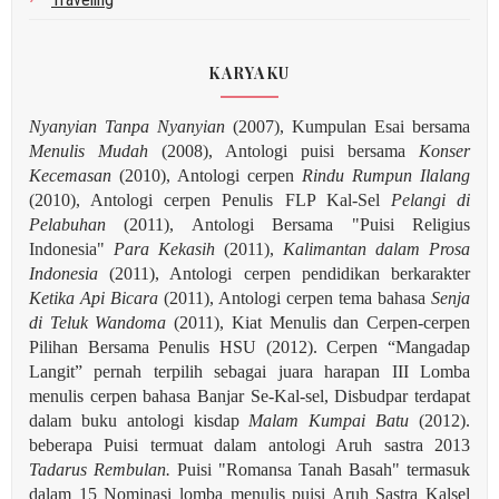
KARYAKU
Nyanyian Tanpa Nyanyian
(2007), Kumpulan Esai bersama
Menulis Mudah
(2008), Antologi puisi bersama
Konser
Kecemasan
(2010), Antologi cerpen
Rindu Rumpun Ilalang
(2010), Antologi cerpen Penulis FLP Kal-Sel
Pelangi di
Pelabuhan
(2011), Antologi Bersama "Puisi Religius
Indonesia"
Para Kekasih
(2011),
Kalimantan dalam Prosa
Indonesia
(2011), Antologi cerpen pendidikan berkarakter
Ketika Api Bicara
(2011), Antologi cerpen tema bahasa
Senja
di Teluk Wandoma
(2011), Kiat Menulis dan Cerpen-cerpen
Pilihan Bersama Penulis HSU (2012). Cerpen “Mangadap
Langit” pernah terpilih sebagai juara harapan III Lomba
menulis cerpen bahasa Banjar Se-Kal-sel, Disbudpar terdapat
dalam buku antologi kisdap
Malam Kumpai Batu
(2012).
beberapa Puisi termuat dalam antologi Aruh sastra 2013
Tadarus Rembulan.
Puisi "Romansa Tanah Basah" termasuk
dalam 15 Nominasi lomba menulis puisi Aruh Sastra Kalsel