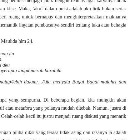
rang penulis menjaga jarak dengan realitas agar karyanya tidak
u klise. Maka, ‘aku” dalam puisi adalah aku lirik bukan serta-
iberi ruang untuk bernapas dan menginterpretasikan maknanya
 memantik ingatan pembacanya sendiri tentang luka atau bahagia
i Maulida hlm 24.
nau itu
h
a aku
yerupai langit merah barat itu
natap/lebih dalam/…/kita menyatu Bagai Bagai matahri dan
mpa yang sempurna. Di beberapa bagian, kita mungkin akan
tif atau metafora yang polanya mudah ditebak. Namun, justru di
 Celah-celah kecil itu justru menjadi ruang diskusi yang menarik
engan piliha diksi yang terasa tidak asing dan rasanya ia adalah