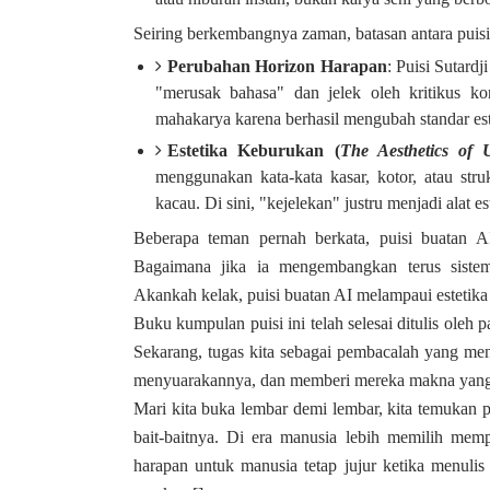
Seiring berkembangnya zaman, batasan antara puisi
Perubahan Horizon Harapan
: Puisi Sutard
"merusak bahasa" dan jelek oleh kritikus ko
mahakarya karena berhasil mengubah standar este
Estetika Keburukan (
The Aesthetics of U
menggunakan kata-kata kasar, kotor, atau str
kacau. Di sini, "kejelekan" justru menjadi alat 
Beberapa teman pernah berkata, puisi buatan AI 
Bagaimana jika ia mengembangkan terus sistem
Akankah kelak, puisi buatan AI melampaui estetik
Buku kumpulan puisi ini telah selesai ditulis oleh 
Sekarang, tugas kita sebagai pembacalah yang meng
menyuarakannya, dan memberi mereka makna yang
Mari kita buka lembar demi lembar, kita temukan p
bait-baitnya. Di era manusia lebih memilih memp
harapan untuk manusia tetap jujur ketika menulis 