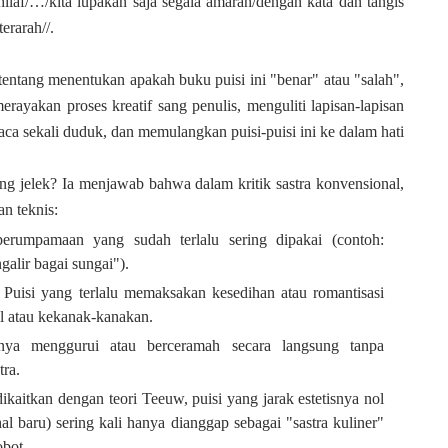
khilaf/…/kita lupakan saja segala amarah/dengan kata dan tangis
erarah//.
entang menentukan apakah buku puisi ini "benar" atau "salah",
erayakan proses kreatif sang penulis, menguliti lapisan-lapisan
ca sekali duduk, dan memulangkan puisi-puisi ini ke dalam hati
ang jelek?
Ia menjawab bahwa dalam kritik sastra konvensional,
an teknis:
erumpamaan yang sudah terlalu sering dipakai (contoh:
alir bagai sungai").
: Puisi yang terlalu memaksakan kesedihan atau romantisasi
l atau kekanak-kanakan.
nya menggurui atau berceramah secara langsung tanpa
tra.
 dikaitkan dengan teori Teeuw, puisi yang jarak estetisnya nol
 baru) sering kali hanya dianggap sebagai "sastra kuliner"
obot.