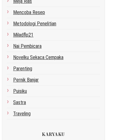
Meja Rias
Mencoba Resep
Metodologi Penelitian
Miladflp21
Nai Pembicara
Novelku Sekaca Cempaka
Parenting
Pernik Banjar
Puisiku
Sastra
Traveling
KARYAKU