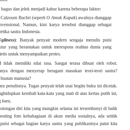
 bagus dan jelek menjadi kabur karena beberapa faktor:
ji Calzoum Bachri (seperti
O Amuk Kapak
) awalnya dianggap
nvensional. Namun, kini karya tersebut dianggap sebagai
tika sastra Indonesia.
gliness
)
: Banyak penyair modern sengaja menulis puisi
uktur yang berantakan untuk merespons realitas dunia yang
estetis untuk menyampaikan protes.
tidak memiliki nilai rasa. Sangat terasa dibuat oleh robot.
nya dengan menyerap beragam masukan teori-teori sastra?
a buatan manusia?
para penulisnya.
Tugas penyair telah usai begitu buku ini dicetak.
hidupkan kembali kata-kata yang mati di atas kertas putih ini,
 baru.
otongan diri kita yang mungkin selama ini tersembunyi di balik
osting foto kebahagiaan di akun media sosialnya, ada setitik
puisi sebagai bagian karya sastra yang publikasinya patut kita