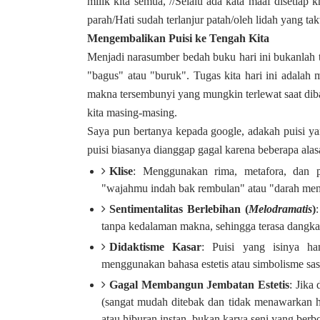
milik kita semua, //Selalu ada kata maaf disetiap 
parah/Hati sudah terlanjur patah/oleh lidah yang takt
Mengembalikan Puisi ke Tengah Kita
Menjadi narasumber bedah buku hari ini bukanlah t
"bagus" atau "buruk". Tugas kita hari ini adalah m
makna tersembunyi yang mungkin terlewat saat diba
kita masing-masing.
Saya pun bertanya kepada google, adakah puisi y
puisi biasanya dianggap gagal karena beberapa alas
Klise
: Menggunakan rima, metafora, dan p
"wajahmu indah bak rembulan" atau "darah meng
Sentimentalitas Berlebihan (
Melodramatis
)
tanpa kedalaman makna, sehingga terasa dangka
Didaktisme Kasar
: Puisi yang isinya ha
menggunakan bahasa estetis atau simbolisme sas
Gagal Membangun Jembatan Estetis
: Jika
(sangat mudah ditebak dan tidak menawarkan hal
atau hiburan instan, bukan karya seni yang berb