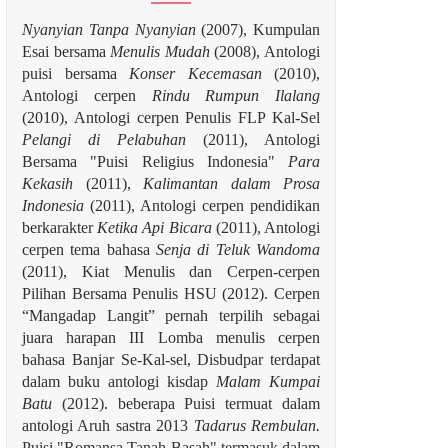
Nyanyian Tanpa Nyanyian
(2007), Kumpulan
Esai bersama
Menulis Mudah
(2008), Antologi
puisi bersama
Konser Kecemasan
(2010),
Antologi cerpen
Rindu Rumpun Ilalang
(2010), Antologi cerpen Penulis FLP Kal-Sel
Pelangi di Pelabuhan
(2011), Antologi
Bersama "Puisi Religius Indonesia"
Para
Kekasih
(2011),
Kalimantan dalam Prosa
Indonesia
(2011), Antologi cerpen pendidikan
berkarakter
Ketika Api Bicara
(2011), Antologi
cerpen tema bahasa
Senja di Teluk Wandoma
(2011), Kiat Menulis dan Cerpen-cerpen
Pilihan Bersama Penulis HSU (2012). Cerpen
“Mangadap Langit” pernah terpilih sebagai
juara harapan III Lomba menulis cerpen
bahasa Banjar Se-Kal-sel, Disbudpar terdapat
dalam buku antologi kisdap
Malam Kumpai
Batu
(2012). beberapa Puisi termuat dalam
antologi Aruh sastra 2013
Tadarus Rembulan.
Puisi "Romansa Tanah Basah" termasuk dalam