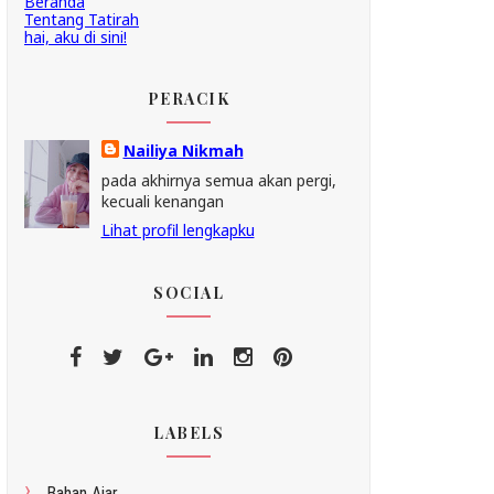
Beranda
Tentang Tatirah
hai, aku di sini!
PERACIK
Nailiya Nikmah
pada akhirnya semua akan pergi,
kecuali kenangan
Lihat profil lengkapku
SOCIAL
LABELS
Bahan Ajar