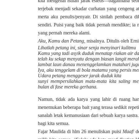
kita mengenal istilah jarak estetis—bagaimana seo
terjebak menjadi sekadar curhatan yang cengeng ata
merta aku penulis/penyair. Di sinilah pembaca d
sendiri. Puisi yang baik tidak pernah mendikte; ia
yang pernah mereka alami.
Aku, Kamu dan Petang,
misalnya. Ditulis oleh Ern
Lihatlah petang ini, sinar senja menyinari kulitmu
Kamu yang tadi asyik duduk menatap riakan air da
telah ku sekap menyatu dengan biasan langit mera
lambat laun danau menenggelamkan matahari jug
Iya, aku tenggelam di bola matamu yang persis men
Udara petang menggeser jarak duduk kita
sunyi mempersilahkan mata-mata kita saling me
bulan di fase mereka gerhana.
Namun, tidak ada karya yang lahir di ruang ha
menemukan beberapa bait yang terasa sedikit repeti
sanalah letak kemanusiaan dari sebuah karya sastra.
bagi kita semua.
Fajar Maulida di hlm 26 menuliskan puisi
Maaf
/ d