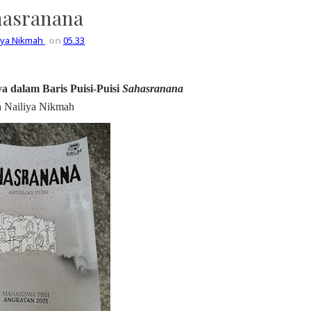
hasranana
liya Nikmah
on
05.33
 dalam Baris Puisi-Puisi
Sahasranana
 Nailiya Nikmah