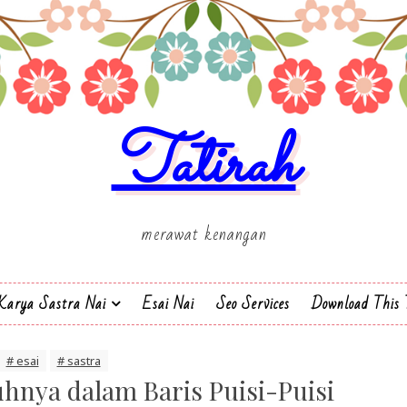
Tatirah
merawat kenangan
Karya Sastra Nai
Esai Nai
Seo Services
Download This 
# esai
# sastra
hnya dalam Baris Puisi-Puisi