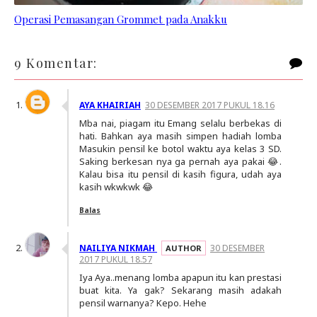
Operasi Pemasangan Grommet pada Anakku
9 Komentar:
AYA KHAIRIAH
30 DESEMBER 2017 PUKUL 18.16
Mba nai, piagam itu Emang selalu berbekas di
hati. Bahkan aya masih simpen hadiah lomba
Masukin pensil ke botol waktu aya kelas 3 SD.
Saking berkesan nya ga pernah aya pakai 😂.
Kalau bisa itu pensil di kasih figura, udah aya
kasih wkwkwk 😂
Balas
NAILIYA NIKMAH
30 DESEMBER
2017 PUKUL 18.57
Iya Aya..menang lomba apapun itu kan prestasi
buat kita. Ya gak? Sekarang masih adakah
pensil warnanya? Kepo. Hehe