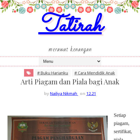
Tatirah
merawat kenangan
# Buku Harianku
# Cara Mendidik Anak
Arti Piagam dan Piala bagi Anak
by
Nailiya Nikmah
on
12.21
Setiap
piagam,
sertifikat,
piala,