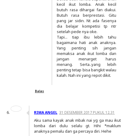
kecil ikut lomba. Anak kecil
butuh rasa dihargai fan diakui.
Butuh rasa berprestasi. Gitu
pang jar sidin. Nt ada fasenya
dia belajar kompetisi tp ntr
setelah pede nya oke.
Tapi... tiap ibu lebih tahu
bagaimana hati anak anaknya.
Yang penting sih jangan
memaksa anak ikut lomba dan
jangan menarget harus
menang. Serta..yang lebih
penting tetap bisa bangkit walau
kalah. Nah ini yang repot dikit.
Balas
RIMA ANGEL
31 DESEMBER 2017 PUKUL 12.31
Aku sama kayak anak mbak nai yg ga mau ikut
lomba dari dulu selalu gt. Hihi *maklum
anaknya pemalu dan ga percaya diri. Hehe