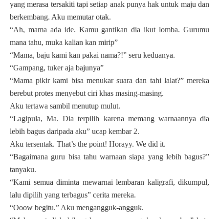
yang merasa tersakiti tapi setiap anak punya hak untuk maju dan
berkembang. Aku memutar otak.
“Ah, mama ada ide. Kamu gantikan dia ikut lomba. Gurumu
mana tahu, muka kalian kan mirip”
“Mama, baju kami kan pakai nama?!” seru keduanya.
“Gampang, tuker aja bajunya”
“Mama pikir kami bisa menukar suara dan tahi lalat?” mereka
berebut protes menyebut ciri khas masing-masing.
Aku tertawa sambil menutup mulut.
“Lagipula, Ma. Dia terpilih karena memang warnaannya dia
lebih bagus daripada aku” ucap kembar 2.
Aku tersentak. That’s the point! Horayy. We did it.
“Bagaimana guru bisa tahu warnaan siapa yang lebih bagus?”
tanyaku.
“Kami semua diminta mewarnai lembaran kaligrafi, dikumpul,
lalu dipilih yang terbagus” cerita mereka.
“Ooow begitu.” Aku mengangguk-angguk.