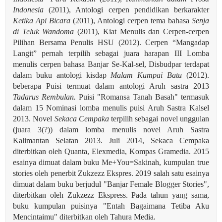
Indonesia
(2011), Antologi cerpen pendidikan berkarakter
Ketika Api Bicara
(2011), Antologi cerpen tema bahasa
Senja
di Teluk Wandoma
(2011), Kiat Menulis dan Cerpen-cerpen
Pilihan Bersama Penulis HSU (2012). Cerpen “Mangadap
Langit” pernah terpilih sebagai juara harapan III Lomba
menulis cerpen bahasa Banjar Se-Kal-sel, Disbudpar terdapat
dalam buku antologi kisdap
Malam Kumpai Batu
(2012).
beberapa Puisi termuat dalam antologi Aruh sastra 2013
Tadarus Rembulan.
Puisi "Romansa Tanah Basah" termasuk
dalam 15 Nominasi lomba menulis puisi Aruh Sastra Kalsel
2013. Novel
Sekaca Cempaka
terpilih sebagai novel unggulan
(juara 3(?)) dalam lomba menulis novel Aruh Sastra
Kalimantan Selatan 2013. Juli 2014, Sekaca Cempaka
diterbitkan oleh Quanta, Elexmedia, Kompas Gramedia. 2015
esainya dimuat dalam buku Me+You=Sakinah, kumpulan true
stories oleh penerbit Zukzezz Ekspres.
2019 salah satu esainya
dimuat dalam buku berjudul "Banjar Female Blogger Stories",
diterbitkan oleh Zukzezz Ekspress. Pada tahun yang sama,
buku kumpulan puisinya "Entah Bagaimana Tetiba Aku
Mencintaimu" diterbitkan oleh Tahura Media.