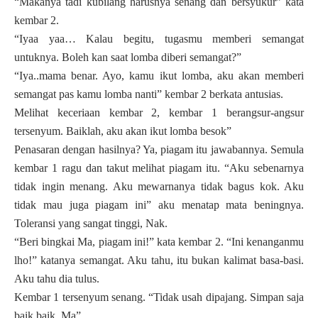
“Makanya tadi kubilang harusnya senang dan bersyukur” kata
kembar 2.
“Iyaa yaa… Kalau begitu, tugasmu memberi semangat
untuknya. Boleh kan saat lomba diberi semangat?”
“Iya..mama benar. Ayo, kamu ikut lomba, aku akan memberi
semangat pas kamu lomba nanti” kembar 2 berkata antusias.
Melihat keceriaan kembar 2, kembar 1 berangsur-angsur
tersenyum. Baiklah, aku akan ikut lomba besok”
Penasaran dengan hasilnya? Ya, piagam itu jawabannya. Semula
kembar 1 ragu dan takut melihat piagam itu. “Aku sebenarnya
tidak ingin menang. Aku mewarnanya tidak bagus kok. Aku
tidak mau juga piagam ini” aku menatap mata beningnya.
Toleransi yang sangat tinggi, Nak.
“Beri bingkai Ma, piagam ini!” kata kembar 2. “Ini kenanganmu
lho!” katanya semangat. Aku tahu, itu bukan kalimat basa-basi.
Aku tahu dia tulus.
Kembar 1 tersenyum senang. “Tidak usah dipajang. Simpan saja
baik baik, Ma”