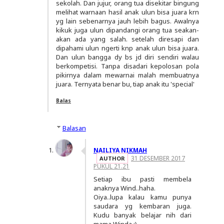
sekolah. Dan jujur, orang tua disekitar bingung
melihat warnaan hasil anak ulun bisa juara krn
yg lain sebenarnya jauh lebih bagus. Awalnya
kikuk juga ulun dipandangi orang tua seakan-
akan ada yang salah. setelah diresapi dan
dipahami ulun ngerti knp anak ulun bisa juara.
Dan ulun bangga dy bs jd diri sendiri walau
berkompetisi. Tanpa disadari kepolosan pola
pikirnya dalam mewarnai malah membuatnya
juara. Ternyata benar bu, tiap anak itu 'special'
Balas
Balasan
NAILIYA NIKMAH
31 DESEMBER 2017
PUKUL 21.21
Setiap ibu pasti membela
anaknya Wind..haha.
Oiya..lupa kalau kamu punya
saudara yg kembaran juga.
Kudu banyak belajar nih dari