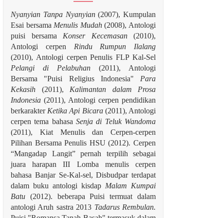
Nyanyian Tanpa Nyanyian
(2007), Kumpulan
Esai bersama
Menulis Mudah
(2008), Antologi
puisi bersama
Konser Kecemasan
(2010),
Antologi cerpen
Rindu Rumpun Ilalang
(2010), Antologi cerpen Penulis FLP Kal-Sel
Pelangi di Pelabuhan
(2011), Antologi
Bersama "Puisi Religius Indonesia"
Para
Kekasih
(2011),
Kalimantan dalam Prosa
Indonesia
(2011), Antologi cerpen pendidikan
berkarakter
Ketika Api Bicara
(2011), Antologi
cerpen tema bahasa
Senja di Teluk Wandoma
(2011), Kiat Menulis dan Cerpen-cerpen
Pilihan Bersama Penulis HSU (2012). Cerpen
“Mangadap Langit” pernah terpilih sebagai
juara harapan III Lomba menulis cerpen
bahasa Banjar Se-Kal-sel, Disbudpar terdapat
dalam buku antologi kisdap
Malam Kumpai
Batu
(2012). beberapa Puisi termuat dalam
antologi Aruh sastra 2013
Tadarus Rembulan.
Puisi "Romansa Tanah Basah" termasuk dalam