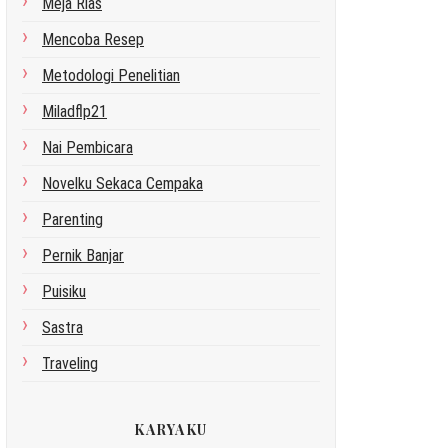
Meja Rias
Mencoba Resep
Metodologi Penelitian
Miladflp21
Nai Pembicara
Novelku Sekaca Cempaka
Parenting
Pernik Banjar
Puisiku
Sastra
Traveling
KARYAKU