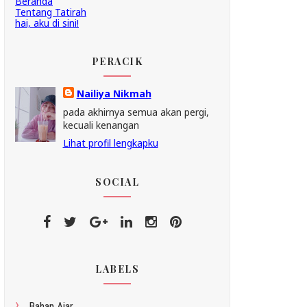
Beranda
Tentang Tatirah
hai, aku di sini!
PERACIK
Nailiya Nikmah
pada akhirnya semua akan pergi,
kecuali kenangan
Lihat profil lengkapku
SOCIAL
LABELS
Bahan Ajar