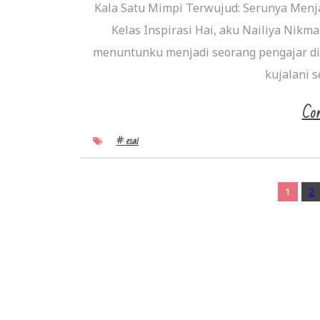
Kala Satu Mimpi Terwujud: Serunya Menja
Kelas Inspirasi Hai, aku Nailiya Nikmah
menuntunku menjadi seorang pengajar di s
kujalani s
Con
# esai
1
2