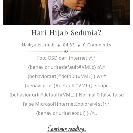
Hari Hijab Sedunia?
Nailiya Nikmah
04.33
0 Comments
Foto OSD dari internet v\:*
{behavior:url(#default#VML);} o\:*
{behavior:url(#default#VML);} w\:*
{behavior:url(#default#VML);} .shape
{behavior:url(#default#VML);} Normal 0 false false
false MicrosoftInternetExplorer4 st1\:*
{behavior:url(#ieooui) } /*...
Continue reading...