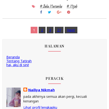
# Buku Harianku
# Hijab
1
2
3
27
Next
HALAMAN
Beranda
Tentang Tatirah
hai, aku di sini!
PERACIK
Nailiya Nikmah
pada akhirnya semua akan pergi, kecuali
kenangan
Lihat profil lengkapku