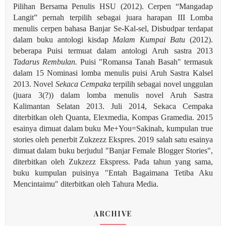
Pilihan Bersama Penulis HSU (2012). Cerpen “Mangadap
Langit” pernah terpilih sebagai juara harapan III Lomba
menulis cerpen bahasa Banjar Se-Kal-sel, Disbudpar terdapat
dalam buku antologi kisdap
Malam Kumpai Batu
(2012).
beberapa Puisi termuat dalam antologi Aruh sastra 2013
Tadarus Rembulan.
Puisi "Romansa Tanah Basah" termasuk
dalam 15 Nominasi lomba menulis puisi Aruh Sastra Kalsel
2013. Novel
Sekaca Cempaka
terpilih sebagai novel unggulan
(juara 3(?)) dalam lomba menulis novel Aruh Sastra
Kalimantan Selatan 2013. Juli 2014, Sekaca Cempaka
diterbitkan oleh Quanta, Elexmedia, Kompas Gramedia. 2015
esainya dimuat dalam buku Me+You=Sakinah, kumpulan true
stories oleh penerbit Zukzezz Ekspres.
2019 salah satu esainya
dimuat dalam buku berjudul "Banjar Female Blogger Stories",
diterbitkan oleh Zukzezz Ekspress. Pada tahun yang sama,
buku kumpulan puisinya "Entah Bagaimana Tetiba Aku
Mencintaimu" diterbitkan oleh Tahura Media.
ARCHIVE