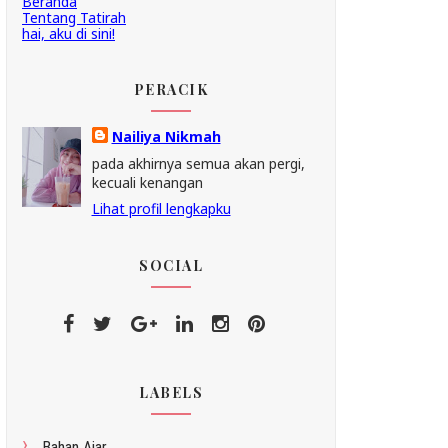
Beranda
Tentang Tatirah
hai, aku di sini!
PERACIK
Nailiya Nikmah
pada akhirnya semua akan pergi,
kecuali kenangan
Lihat profil lengkapku
SOCIAL
LABELS
Bahan Ajar