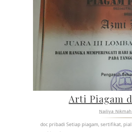
Arti Piagam d
Nailiya Nikma
doc pribadi Setiap piagam, sertifikat, p