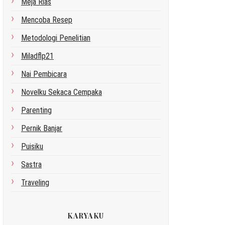
Meja Rias
Mencoba Resep
Metodologi Penelitian
Miladflp21
Nai Pembicara
Novelku Sekaca Cempaka
Parenting
Pernik Banjar
Puisiku
Sastra
Traveling
KARYAKU