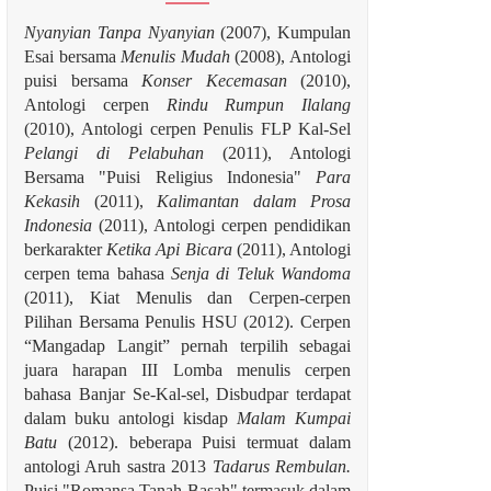
Nyanyian Tanpa Nyanyian
(2007), Kumpulan
Esai bersama
Menulis Mudah
(2008), Antologi
puisi bersama
Konser Kecemasan
(2010),
Antologi cerpen
Rindu Rumpun Ilalang
(2010), Antologi cerpen Penulis FLP Kal-Sel
Pelangi di Pelabuhan
(2011), Antologi
Bersama "Puisi Religius Indonesia"
Para
Kekasih
(2011),
Kalimantan dalam Prosa
Indonesia
(2011), Antologi cerpen pendidikan
berkarakter
Ketika Api Bicara
(2011), Antologi
cerpen tema bahasa
Senja di Teluk Wandoma
(2011), Kiat Menulis dan Cerpen-cerpen
Pilihan Bersama Penulis HSU (2012). Cerpen
“Mangadap Langit” pernah terpilih sebagai
juara harapan III Lomba menulis cerpen
bahasa Banjar Se-Kal-sel, Disbudpar terdapat
dalam buku antologi kisdap
Malam Kumpai
Batu
(2012). beberapa Puisi termuat dalam
antologi Aruh sastra 2013
Tadarus Rembulan.
Puisi "Romansa Tanah Basah" termasuk dalam