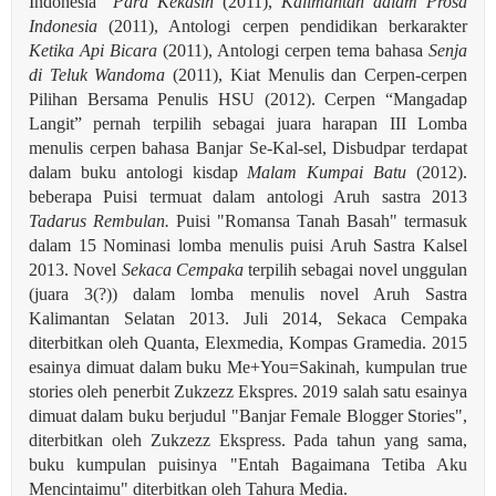
Indonesia"
Para Kekasih
(2011),
Kalimantan dalam Prosa
Indonesia
(2011), Antologi cerpen pendidikan berkarakter
Ketika Api Bicara
(2011), Antologi cerpen tema bahasa
Senja
di Teluk Wandoma
(2011), Kiat Menulis dan Cerpen-cerpen
Pilihan Bersama Penulis HSU (2012). Cerpen “Mangadap
Langit” pernah terpilih sebagai juara harapan III Lomba
menulis cerpen bahasa Banjar Se-Kal-sel, Disbudpar terdapat
dalam buku antologi kisdap
Malam Kumpai Batu
(2012).
beberapa Puisi termuat dalam antologi Aruh sastra 2013
Tadarus Rembulan.
Puisi "Romansa Tanah Basah" termasuk
dalam 15 Nominasi lomba menulis puisi Aruh Sastra Kalsel
2013. Novel
Sekaca Cempaka
terpilih sebagai novel unggulan
(juara 3(?)) dalam lomba menulis novel Aruh Sastra
Kalimantan Selatan 2013. Juli 2014, Sekaca Cempaka
diterbitkan oleh Quanta, Elexmedia, Kompas Gramedia. 2015
esainya dimuat dalam buku Me+You=Sakinah, kumpulan true
stories oleh penerbit Zukzezz Ekspres.
2019 salah satu esainya
dimuat dalam buku berjudul "Banjar Female Blogger Stories",
diterbitkan oleh Zukzezz Ekspress. Pada tahun yang sama,
buku kumpulan puisinya "Entah Bagaimana Tetiba Aku
Mencintaimu" diterbitkan oleh Tahura Media.