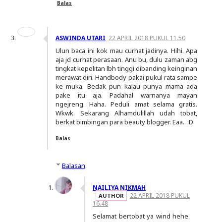
Balas
ASWINDA UTARI
22 APRIL 2018 PUKUL 11.50
Ulun baca ini kok mau curhat jadinya. Hihi. Apa
aja jd curhat perasaan. Anu bu, dulu zaman abg
tingkat kepelitan lbh tinggi dibanding keinginan
merawat diri. Handbody pakai pukul rata sampe
ke muka. Bedak pun kalau punya mama ada
pake itu aja. Padahal warnanya mayan
ngejreng. Haha. Peduli amat selama gratis.
Wkwk. Sekarang Alhamdulillah udah tobat,
berkat bimbingan para beauty blogger. Eaa.. :D
Balas
Balasan
NAILIYA NIKMAH
22 APRIL 2018 PUKUL
16.48
Selamat bertobat ya wind hehe.