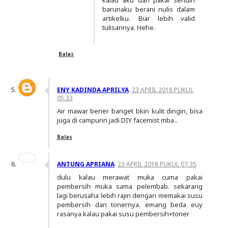
kalau aku dah pakai sendiri
barunaku berani nulis dalam
artikelku. Biar lebih valid
tulisannya. Hehe.
Balas
ENY KADINDA APRILYA
23 APRIL 2018 PUKUL
05.33
Air mawar bener banget bkin kulit dingin, bisa
juga di campurin jadi DIY facemist mba..
Balas
ANTUNG APRIANA
23 APRIL 2018 PUKUL 07.35
dulu kalau merawat muka cuma pakai
pembersih muka sama pelembab. sekarang
lagi berusaha lebih rajin dengan memakai susu
pembersih dan tonernya. emang beda euy
rasanya kalau pakai susu pembersih+toner