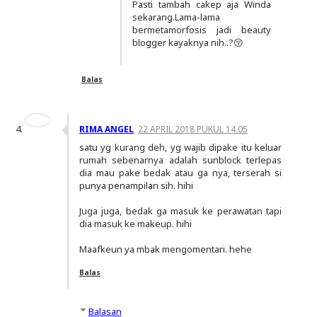
Pasti tambah cakep aja Winda
sekarang.Lama-lama
bermetamorfosis jadi beauty
blogger kayaknya nih..?😚
Balas
RIMA ANGEL
22 APRIL 2018 PUKUL 14.05
satu yg kurang deh, yg wajib dipake itu keluar
rumah sebenarnya adalah sunblock terlepas
dia mau pake bedak atau ga nya, terserah si
punya penampilan sih. hihi
Juga juga, bedak ga masuk ke perawatan tapi
dia masuk ke makeup. hihi
Maafkeun ya mbak mengomentari. hehe
Balas
Balasan