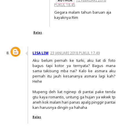
12 FEBRUARI 2018
PUKUL 18.45
Gegara malam tahun baruan aja
kayaknya Rim
Balas
LISA LIM
23 JANUARI 2018 PUKUL 17.49
Aku belum pernah ke turki, aku liat di foto
bagus tapi kotor ya ternyata? Bagus mana
sama takisung mba nai? Kalo ke asmara aku
pernah itu jauh kesananya asmara lagi kah?
Hehe
Mupeng deh liat nginep di pantai pake tenda
gtu kaya romantis, untung ga hujan ya wkwk tp
aneh kok malam hari panas apalg pinggir pantai
kan harusnya dingin ya hahaha
Balas