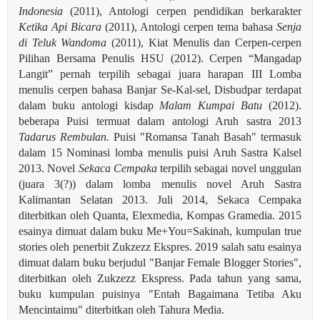
Indonesia
(2011), Antologi cerpen pendidikan berkarakter
Ketika Api Bicara
(2011), Antologi cerpen tema bahasa
Senja
di Teluk Wandoma
(2011), Kiat Menulis dan Cerpen-cerpen
Pilihan Bersama Penulis HSU (2012). Cerpen “Mangadap
Langit” pernah terpilih sebagai juara harapan III Lomba
menulis cerpen bahasa Banjar Se-Kal-sel, Disbudpar terdapat
dalam buku antologi kisdap
Malam Kumpai Batu
(2012).
beberapa Puisi termuat dalam antologi Aruh sastra 2013
Tadarus Rembulan.
Puisi "Romansa Tanah Basah" termasuk
dalam 15 Nominasi lomba menulis puisi Aruh Sastra Kalsel
2013. Novel
Sekaca Cempaka
terpilih sebagai novel unggulan
(juara 3(?)) dalam lomba menulis novel Aruh Sastra
Kalimantan Selatan 2013. Juli 2014, Sekaca Cempaka
diterbitkan oleh Quanta, Elexmedia, Kompas Gramedia. 2015
esainya dimuat dalam buku Me+You=Sakinah, kumpulan true
stories oleh penerbit Zukzezz Ekspres.
2019 salah satu esainya
dimuat dalam buku berjudul "Banjar Female Blogger Stories",
diterbitkan oleh Zukzezz Ekspress. Pada tahun yang sama,
buku kumpulan puisinya "Entah Bagaimana Tetiba Aku
Mencintaimu" diterbitkan oleh Tahura Media.