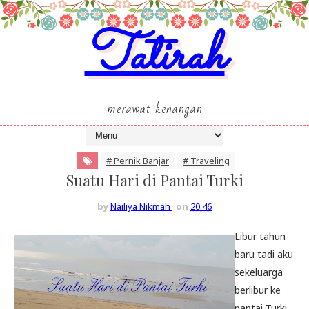
Tatirah
merawat kenangan
# Pernik Banjar
# Traveling
Suatu Hari di Pantai Turki
by
Nailiya Nikmah
on
20.46
Libur tahun
baru tadi aku
sekeluarga
berlibur ke
pantai Turki.