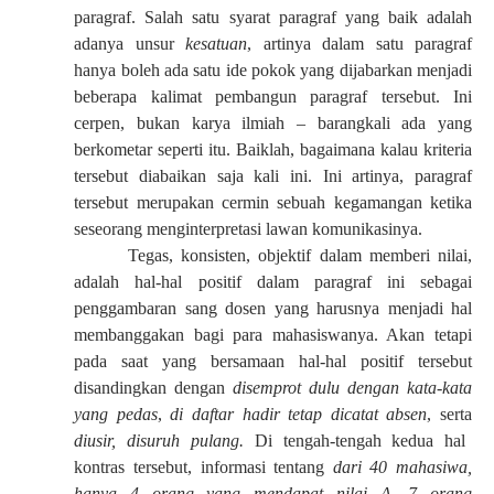
paragraf. Salah satu syarat paragraf yang baik adalah
adanya unsur
kesatuan
, artinya dalam satu paragraf
hanya boleh ada satu ide pokok yang dijabarkan menjadi
beberapa kalimat pembangun paragraf tersebut. Ini
cerpen, bukan karya ilmiah – barangkali ada yang
berkometar seperti itu. Baiklah, bagaimana kalau kriteria
tersebut diabaikan saja kali ini. Ini artinya, paragraf
tersebut merupakan cermin sebuah kegamangan ketika
seseorang menginterpretasi lawan komunikasinya.
Tegas, konsisten, objektif dalam memberi nilai,
adalah hal-hal positif dalam paragraf ini sebagai
penggambaran sang dosen yang harusnya menjadi hal
membanggakan bagi para mahasiswanya. Akan tetapi
pada saat yang bersamaan hal-hal positif tersebut
disandingkan dengan
disemprot dulu dengan kata-kata
yang pedas
,
di daftar hadir tetap dicatat absen
, serta
diusir, disuruh pulang.
Di tengah-tengah kedua hal
kontras tersebut, informasi tentang
dari 40 mahasiwa,
hanya 4 orang yang mendapat nilai A, 7 orang