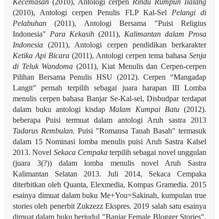
Kecemasan
(2010), Antologi cerpen
Rindu Rumpun Ilalang
(2010), Antologi cerpen Penulis FLP Kal-Sel
Pelangi di
Pelabuhan
(2011), Antologi Bersama "Puisi Religius
Indonesia"
Para Kekasih
(2011),
Kalimantan dalam Prosa
Indonesia
(2011), Antologi cerpen pendidikan berkarakter
Ketika Api Bicara
(2011), Antologi cerpen tema bahasa
Senja
di Teluk Wandoma
(2011), Kiat Menulis dan Cerpen-cerpen
Pilihan Bersama Penulis HSU (2012). Cerpen “Mangadap
Langit” pernah terpilih sebagai juara harapan III Lomba
menulis cerpen bahasa Banjar Se-Kal-sel, Disbudpar terdapat
dalam buku antologi kisdap
Malam Kumpai Batu
(2012).
beberapa Puisi termuat dalam antologi Aruh sastra 2013
Tadarus Rembulan.
Puisi "Romansa Tanah Basah" termasuk
dalam 15 Nominasi lomba menulis puisi Aruh Sastra Kalsel
2013. Novel
Sekaca Cempaka
terpilih sebagai novel unggulan
(juara 3(?)) dalam lomba menulis novel Aruh Sastra
Kalimantan Selatan 2013. Juli 2014, Sekaca Cempaka
diterbitkan oleh Quanta, Elexmedia, Kompas Gramedia. 2015
esainya dimuat dalam buku Me+You=Sakinah, kumpulan true
stories oleh penerbit Zukzezz Ekspres.
2019 salah satu esainya
dimuat dalam buku berjudul "Banjar Female Blogger Stories",