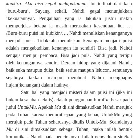
kaukira
.
Aku bisa cepat melupakanmu.
Ini terlihat dari kata
‘buru-buru’. Sayang sekali, Nahdi gagal menunjukkan
‘kekuatannya’. Pengalihan yang ia lakukan justru makin
memperjelas betapa ia masih merasakan kesenduan itu. …
/Buru-buru puisi ini kubikin/…. Nahdi menuliskan kenangannya
menjadi puisi. Tidakkah menuliskan kenangan menjadi puisi
adalah mengabadikan kenangan itu sendiri? Bisa jadi, Nahdi
sengaja menipu pembaca. Bisa jadi pula, Nahdi yang tertipu
oleh kenangannya sendiri. Deraan hidup yang dijalani Nahdi,
baik suka maupun duka, baik serius maupun lelucon, semuanya
sejatinya takkan mampu membuat Nahdi menghapus
hujan(:kenangan) dalam hatinya.
Satu hal yang menjadi misteri dalam puisi ini (jika ini
bukan kesalahan teknis) adalah penggunaan huruf
m
besar pada
judul
UntukMu
. Apakah
Mu
di sini dimaksudkan Nahdi merujuk
pada Tuhan karena menurut ejaan yang benar, UntukMu yang
merujuk pada Tuhan seharusnya ditulis Untuk-Mu. Seandainya
Mu
di sini dimaksudkan sebagai Tuhan, maka inilah bentuk
komunikasi Nahdi pada penciptanya. Inilah pengaduan singkat