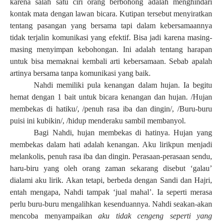
karena salah satu ciri orang berbohong adalah menghindari
kontak mata dengan lawan bicara. Kutipan tersebut menyiratkan
tentang pasangan yang bersama tapi dalam kebersamaannya
tidak terjalin komunikasi yang efektif. Bisa jadi karena masing-
masing menyimpan kebohongan. Ini adalah tentang harapan
untuk bisa memaknai kembali arti kebersamaan. Sebab apalah
artinya bersama tanpa komunikasi yang baik.
Nahdi memiliki pula kenangan dalam hujan. Ia begitu
hemat dengan 1 bait untuk bicara kenangan dan hujan. /Hujan
membekas di hatiku/, /penuh rasa iba dan dingin/, /Buru-buru
puisi ini kubikin/, /hidup menderaku sambil membanyol.
Bagi Nahdi, hujan membekas di hatinya. Hujan yang
membekas dalam hati adalah kenangan. Aku lirikpun menjadi
melankolis, penuh rasa iba dan dingin. Perasaan-perasaan sendu,
haru-biru yang oleh orang zaman sekarang disebut ‘galau’
dialami aku lirik. Akan tetapi, berbeda dengan Sandi dan Hajri,
entah mengapa, Nahdi tampak ‘jual mahal’. Ia seperti merasa
perlu buru-buru mengalihkan kesenduannya. Nahdi seakan-akan
mencoba menyampaikan
aku tidak cengeng seperti yang