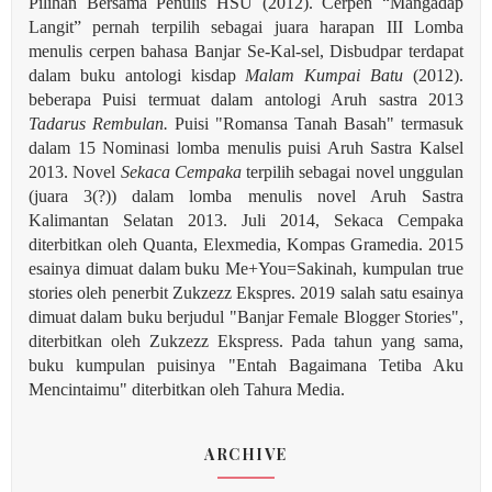
Pilihan Bersama Penulis HSU (2012). Cerpen “Mangadap
Langit” pernah terpilih sebagai juara harapan III Lomba
menulis cerpen bahasa Banjar Se-Kal-sel, Disbudpar terdapat
dalam buku antologi kisdap
Malam Kumpai Batu
(2012).
beberapa Puisi termuat dalam antologi Aruh sastra 2013
Tadarus Rembulan.
Puisi "Romansa Tanah Basah" termasuk
dalam 15 Nominasi lomba menulis puisi Aruh Sastra Kalsel
2013. Novel
Sekaca Cempaka
terpilih sebagai novel unggulan
(juara 3(?)) dalam lomba menulis novel Aruh Sastra
Kalimantan Selatan 2013. Juli 2014, Sekaca Cempaka
diterbitkan oleh Quanta, Elexmedia, Kompas Gramedia. 2015
esainya dimuat dalam buku Me+You=Sakinah, kumpulan true
stories oleh penerbit Zukzezz Ekspres.
2019 salah satu esainya
dimuat dalam buku berjudul "Banjar Female Blogger Stories",
diterbitkan oleh Zukzezz Ekspress. Pada tahun yang sama,
buku kumpulan puisinya "Entah Bagaimana Tetiba Aku
Mencintaimu" diterbitkan oleh Tahura Media.
ARCHIVE