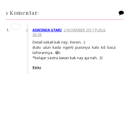
1 Komentar:
ASWINDA UTARI
2 NOVEMBER 2017 PUKUL
06.38
Detail sekali kak nay.. Keren.. :)
(kalo ulun kada ngerti puisinya kalo kd baca
tafsirannya.. 😂)
*belajar sastra lawan kak nay aja nah.. :D
Balas