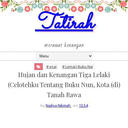
Tatirah
merawat kenangan
# esai
# Lemari Buku Nai
Hujan dan Kenangan Tiga Lelaki
(Celotehku Tentang Buku Nun, Kota (di)
Tanah Rawa
by
Nailiya Nikmah
on
13.54