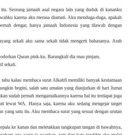
 itu. Seorang jamaah asal negara lain yang duduk di kananku
awahku karena aku merasa diamati. Aku menduga-duga, apakah
pernah dengar, hanya jamaah Indonesia yang tilawah dengan
ang sekali aku sama sekali tidak mengerti bahasanya. Arab
dorkan Quran pink-ku. Barangkali dia mau pinjam.
f sekali.
 tahu kalau membaca surat Alkahfi memiliki banyak keutamaan
mungkin begini, salah satu amalan yang dianjurkan di hari Jumat
kan sudah pernah mengamalkannya karena hal itu terdapat juga
ti lewat WA. Hanya saja, karena aku sedang mengejar target
n yang satu itu. Aku membaca surat yang sesuai dengan urutan
 kepala ke kanan dan meletakkan tangkupan tangan di bawahnya,
 paham apa yang ia ucapkan, tapi dari kata terakhir aku mulai