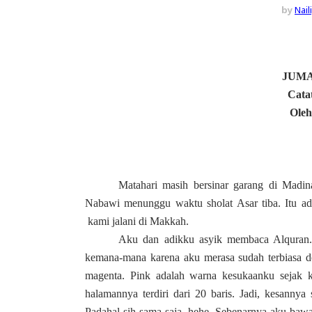
by
Nai
JUMA
Cata
Oleh
Matahari masih bersinar garang di Madin
Nabawi menunggu waktu sholat Asar tiba. Itu ad
kami jalani di Makkah.
Aku dan adikku asyik membaca Alqura
kemana-mana karena aku merasa sudah terbiasa d
magenta. Pink adalah warna kesukaanku sejak k
halamannya terdiri dari 20 baris. Jadi, kesannya 
Padahal sih sama saja, hehe. Sebenarnya aku baw