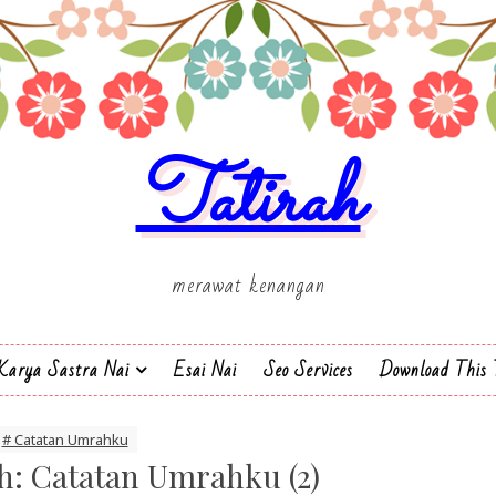
Tatirah
merawat kenangan
Karya Sastra Nai
Esai Nai
Seo Services
Download This 
# Catatan Umrahku
h: Catatan Umrahku (2)