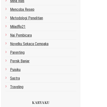
Meja Rias
Mencoba Resep
Metodologi Penelitian
Miladflp21
Nai Pembicara
Novelku Sekaca Cempaka
Parenting
Pernik Banjar
Puisiku
Sastra
Traveling
KARYAKU