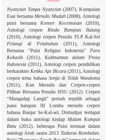
Nyanyian Tanpa Nyanyian
(2007), Kumpulan
Esai bersama
Menulis Mudah
(2008), Antologi
puisi bersama
Konser Kecemasan
(2010),
Antologi cerpen
Rindu Rumpun Ilalang
(2010), Antologi cerpen Penulis FLP Kal-Sel
Pelangi di Pelabuhan
(2011), Antologi
Bersama "Puisi Religius Indonesia"
Para
Kekasih
(2011),
Kalimantan dalam Prosa
Indonesia
(2011), Antologi cerpen pendidikan
berkarakter
Ketika Api Bicara
(2011), Antologi
cerpen tema bahasa
Senja di Teluk Wandoma
(2011), Kiat Menulis dan Cerpen-cerpen
Pilihan Bersama Penulis HSU (2012). Cerpen
“Mangadap Langit” pernah terpilih sebagai
juara harapan III Lomba menulis cerpen
bahasa Banjar Se-Kal-sel, Disbudpar terdapat
dalam buku antologi kisdap
Malam Kumpai
Batu
(2012). beberapa Puisi termuat dalam
antologi Aruh sastra 2013
Tadarus Rembulan.
Puisi "Romansa Tanah Basah" termasuk dalam