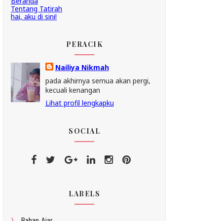
Beranda
Tentang Tatirah
hai, aku di sini!
PERACIK
Nailiya Nikmah
pada akhirnya semua akan pergi,
kecuali kenangan
Lihat profil lengkapku
SOCIAL
LABELS
Bahan Ajar