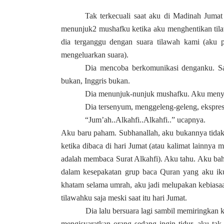
Tak terkecuali saat aku di Madinah Jumat
menunjuk2 mushafku ketika aku menghentikan til
dia terganggu dengan suara tilawah kami (aku 
mengeluarkan suara).
Dia mencoba berkomunikasi denganku. Say
bukan, Inggris bukan.
Dia menunjuk-nunjuk mushafku. Aku menyo
Dia tersenyum, menggeleng-geleng, ekspresi
“Jum’ah..Alkahfi..Alkahfi..” ucapnya.
Aku baru paham. Subhanallah, aku bukannya tidak
ketika dibaca di hari Jumat (atau kalimat lainnya 
adalah membaca Surat Alkahfi). Aku tahu. Aku bah
dalam kesepakatan grup baca Quran yang aku iku
khatam selama umrah, aku jadi melupakan kebiasaa
tilawahku saja meski saat itu hari Jumat.
Dia lalu bersuara lagi sambil memiringkan
mengisyaratkan orang sedang ingin tidur, aku tak