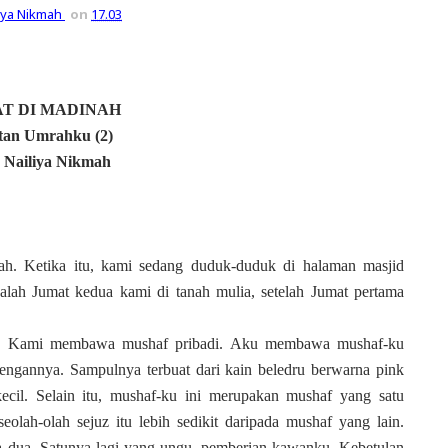
liya Nikmah
on
17.03
T DI MADINAH
tan Umrahku (2)
 Nailiya Nikmah
ah. Ketika itu, kami sedang duduk-duduk di halaman masjid
alah Jumat kedua kami di tanah mulia, setelah Jumat pertama
n. Kami membawa mushaf pribadi. Aku membawa mushaf-ku
engannya. Sampulnya terbuat dari kain beledru berwarna pink
ecil. Selain itu, mushaf-ku ini merupakan mushaf yang satu
seolah-olah sejuz itu lebih sedikit daripada mushaf yang lain.
a dua. Satunya lagi yang ungu, pemberian kawanku. Kebetulan